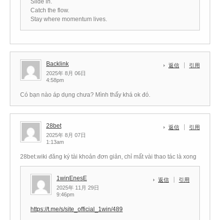
Slide in.
Catch the flow.
Stay where momentum lives.
Backlink
返信
引用
2025年 8月 06日
4:58pm
Có bạn nào áp dụng chưa? Mình thấy khá ok đó.
28bet
返信
引用
2025年 8月 07日
1:13am
28bet.wiki đăng ký tài khoản đơn giản, chỉ mất vài thao tác là xong
1winEnesE
返信
引用
2025年 11月 29日
9:46pm
https://t.me/s/site_official_1win/489