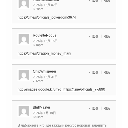
返信
引用
2025年 12月 02日
3:29am
https://t.me/s/officials_pokerdom/3674
RouletteRogue
返信
引用
2025年 12月 15日
3:10pm
https://t.me/s/dragon_money_mani
ChipWhisperer
返信
引用
2025年 12月 31日
7:12am
http://images.google.ki/url?q=https://t.me/officials_7k/890
BluffMaster
返信
引用
2026年 1月 19日
3:04am
В лабиринте игр, где каждый ресурс норовит зацепить