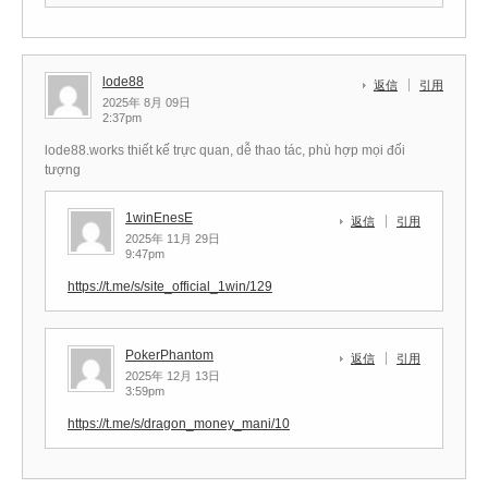
lode88
返信
引用
2025年 8月 09日
2:37pm
lode88.works thiết kế trực quan, dễ thao tác, phù hợp mọi đối
tượng
1winEnesE
返信
引用
2025年 11月 29日
9:47pm
https://t.me/s/site_official_1win/129
PokerPhantom
返信
引用
2025年 12月 13日
3:59pm
https://t.me/s/dragon_money_mani/10