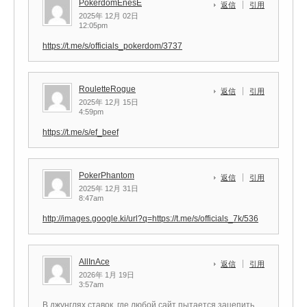
PokerdomEnesE
返信
引用
2025年 12月 02日
12:05pm
https://t.me/s/officials_pokerdom/3737
RouletteRogue
返信
引用
2025年 12月 15日
4:59pm
https://t.me/s/ef_beef
PokerPhantom
返信
引用
2025年 12月 31日
8:47am
http://images.google.ki/url?q=https://t.me/s/officials_7k/536
AllInAce
返信
引用
2026年 1月 19日
3:57am
В джунглях ставок, где любой сайт пытается зацепить