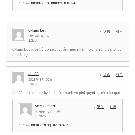
https://t.me/dragon_money_mani/43
okking bet
返信
引用
2025年 8月 07日
1:37pm
okking.boutique hỗ trợ nạp rút tiền siêu nhanh, xử lý trong vài phút
rất tiện lợi
abc88
返信
引用
2025年 8月 07日
2:01pm
abc88.deals hỗ trợ kỹ thuật rất nhanh và giải quyết sự cố hiệu quả
AceSorcerer
返信
引用
2025年 12月 10日
1:29am
https://t.me/iGaming_live/4872