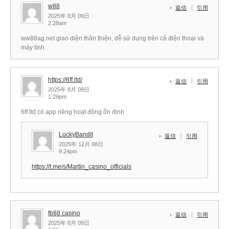
w88
返信
引用
2025年 8月 09日
2:28am
ww88ag.net giao diện thân thiện, dễ sử dụng trên cả điện thoại và
máy tính
https://6ff.ltd/
返信
引用
2025年 8月 09日
1:29pm
6ff.ltd có app riêng hoạt động ổn định
LuckyBandit
返信
引用
2025年 12月 08日
9:24pm
https://t.me/s/Martin_casino_officials
fb88 casino
返信
引用
2025年 8月 09日