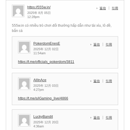
https://555w.in/
返信
引用
2025年 8月 05日
12:28pm
555w.in có nhiều trò chơi đổi thưởng hấp dẫn như tài xỉu, lô đề,
bắn cá
PokerdomEnesE
返信
引用
2025年 12月 02日
11:54am
https://t.me/officials_pokerdom/3811
AllInAce
返信
引用
2025年 12月 03日
4:27pm
https://t.me/s/iGaming_live/4866
LuckyBandit
返信
引用
2025年 12月 20日
4:36am