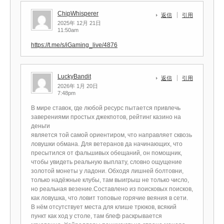
ChipWhisperer
返信
引用
2025年 12月 21日
11:50am
https://t.me/s/iGaming_live/4876
LuckyBandit
返信
引用
2026年 1月 20日
7:48pm
В мире ставок, где любой ресурс пытается привлечь
заверениями простых джекпотов, рейтинг казино на
деньги
является той самой ориентиром, что направляет сквозь
ловушки обмана. Для ветеранов да начинающих, что
пресытился от фальшивых обещаний, он помощник,
чтобы увидеть реальную выплату, словно ощущение
золотой монеты у ладони. Обходя лишней болтовни,
только надёжные клубы, там выигрыш не только число,
но реальная везение.Составлено из поисковых поисков,
как ловушка, что ловит топовые горячие веяния в сети.
В нём отсутствует места для клише трюков, всякий
пункт как ход у столе, там блеф раскрывается