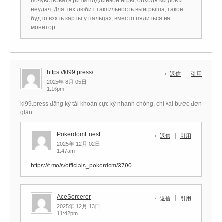
почувствовать ритм подлинной игры, обходя мифов и
неудач. Для тех любит тактильность выигрыша, такое
будто взять карты у пальцах, вместо пялиться на
монитор.
https://kl99.press/
返信
引用
2025年 8月 05日
1:16pm
kl99.press đăng ký tài khoản cực kỳ nhanh chóng, chỉ vài bước đơn
giản
PokerdomEnesE
返信
引用
2025年 12月 02日
1:47am
https://t.me/s/officials_pokerdom/3790
AceSorcerer
返信
引用
2025年 12月 13日
11:42pm