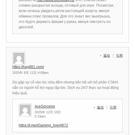
рисков.На
http://www.don8play.ru/
этот список лежит
словно раскрытая колода, готовый для игре. Посмотри,
коли хочешь увидеть ритм настоящей азарта, минуя
обмана плюс провалов. Для что знает вес выигрыша,
это будто держать фишки у руках, минуя смотреть по
дисплей.
返信
引用
https://hay881.com/
2025年 8月 11日 4:09pm
Dù gặp sự cố vào lúc nửa đêm nhưng liên hệ với bộ phận CSKH
vẫn có người hỗ trợ ngay lập tức. Dịch vụ 24/7 thực sự hoạt động
hiệu quả.
AceSorcerer
返信
引用
2025年 12月 10日
5:19am
https://t.me/iGaming_live/4872