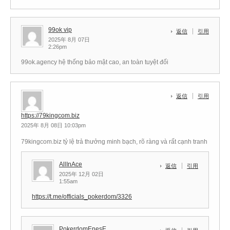
99ok vip
返信
引用
2025年 8月 07日
2:26pm
99ok.agency hệ thống bảo mật cao, an toàn tuyệt đối
返信
引用
https://79kingcom.biz
2025年 8月 08日 10:03pm
79kingcom.biz tỷ lệ trả thưởng minh bạch, rõ ràng và rất cạnh tranh
AllInAce
返信
引用
2025年 12月 02日
1:55am
https://t.me/officials_pokerdom/3326
PokerdomEnesE